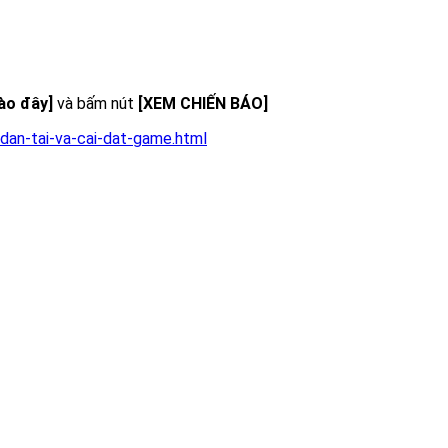
vào đây]
và bấm nút
[XEM CHIẾN BÁO]
dan-tai-va-cai-dat-game.html