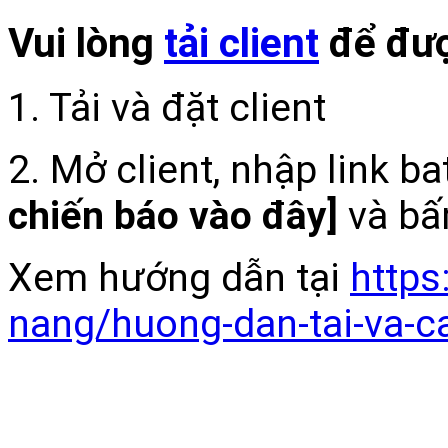
Vui lòng
tải client
để đượ
1. Tải và đặt client
2. Mở client, nhập link b
chiến báo vào đây]
và bấ
Xem hướng dẫn tại
https
nang/huong-dan-tai-va-c