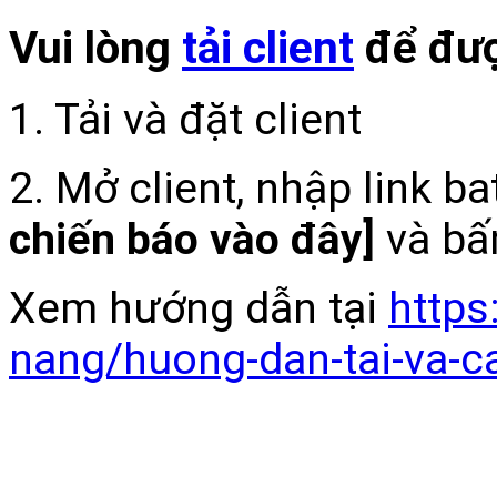
Vui lòng
tải client
để đượ
1. Tải và đặt client
2. Mở client, nhập link b
chiến báo vào đây]
và bấ
Xem hướng dẫn tại
https
nang/huong-dan-tai-va-c