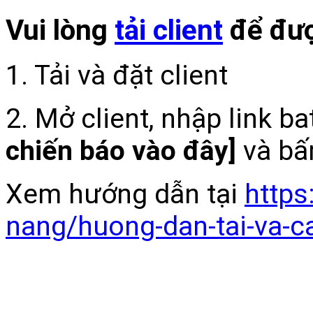
Vui lòng
tải client
để đượ
1. Tải và đặt client
2. Mở client, nhập link b
chiến báo vào đây]
và bấ
Xem hướng dẫn tại
https
nang/huong-dan-tai-va-c